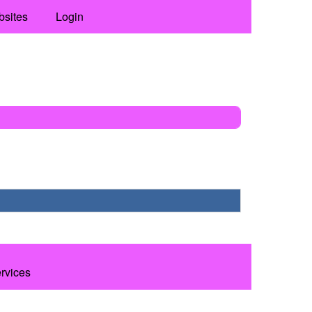
bsites
Login
ervices