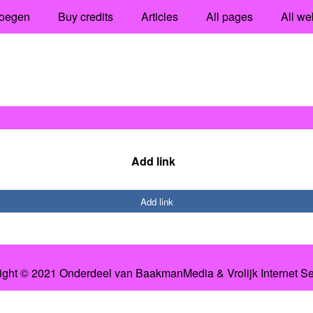
oegen
Buy credits
Articles
All pages
All we
Add link
Add link
ight © 2021 Onderdeel van
BaakmanMedia
&
Vrolijk Internet S